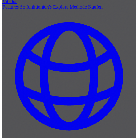
Vibalos
Features
So funktioniert's
Explore
Methode
Kaufen