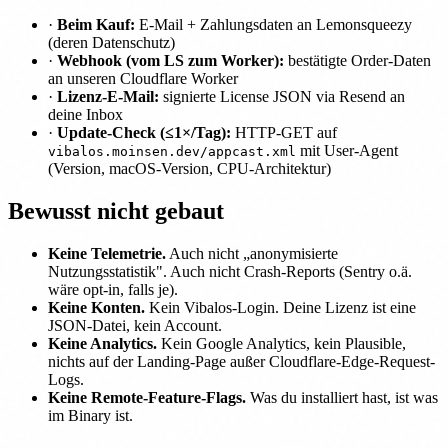
·
Beim Kauf:
E-Mail + Zahlungsdaten an Lemonsqueezy
(deren Datenschutz)
·
Webhook (vom LS zum Worker):
bestätigte Order-Daten
an unseren Cloudflare Worker
·
Lizenz-E-Mail:
signierte License JSON via Resend an
deine Inbox
·
Update-Check (≤1×/Tag):
HTTP-GET auf
mit User-Agent
vibalos.moinsen.dev/appcast.xml
(Version, macOS-Version, CPU-Architektur)
Bewusst nicht gebaut
Keine Telemetrie.
Auch nicht „anonymisierte
Nutzungsstatistik". Auch nicht Crash-Reports (Sentry o.ä.
wäre opt-in, falls je).
Keine Konten.
Kein Vibalos-Login. Deine Lizenz ist eine
JSON-Datei, kein Account.
Keine Analytics.
Kein Google Analytics, kein Plausible,
nichts auf der Landing-Page außer Cloudflare-Edge-Request-
Logs.
Keine Remote-Feature-Flags.
Was du installiert hast, ist was
im Binary ist.