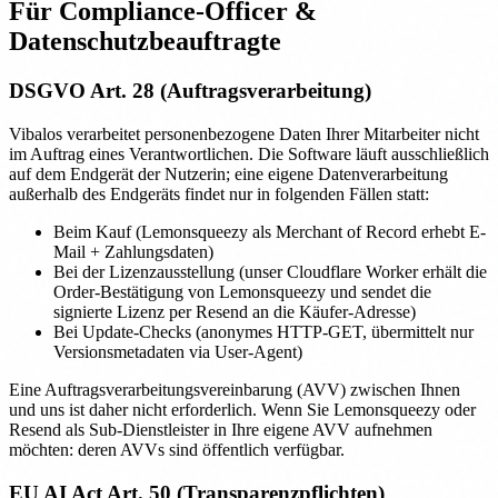
Für Compliance-Officer &
Datenschutzbeauftragte
DSGVO Art. 28 (Auftragsverarbeitung)
Vibalos verarbeitet personenbezogene Daten Ihrer Mitarbeiter nicht
im Auftrag eines Verantwortlichen. Die Software läuft ausschließlich
auf dem Endgerät der Nutzerin; eine eigene Datenverarbeitung
außerhalb des Endgeräts findet nur in folgenden Fällen statt:
Beim Kauf (Lemonsqueezy als Merchant of Record erhebt E-
Mail + Zahlungsdaten)
Bei der Lizenzausstellung (unser Cloudflare Worker erhält die
Order-Bestätigung von Lemonsqueezy und sendet die
signierte Lizenz per Resend an die Käufer-Adresse)
Bei Update-Checks (anonymes HTTP-GET, übermittelt nur
Versionsmetadaten via User-Agent)
Eine Auftragsverarbeitungsvereinbarung (AVV) zwischen Ihnen
und uns ist daher nicht erforderlich. Wenn Sie Lemonsqueezy oder
Resend als Sub-Dienstleister in Ihre eigene AVV aufnehmen
möchten: deren AVVs sind öffentlich verfügbar.
EU AI Act Art. 50 (Transparenzpflichten)