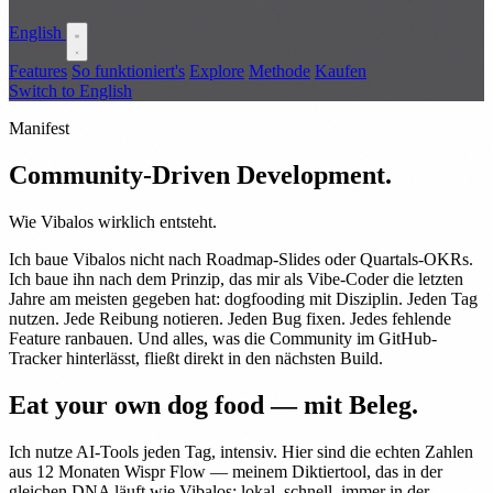
English
Features
So funktioniert's
Explore
Methode
Kaufen
Switch to English
Manifest
Community-Driven Development.
Wie Vibalos wirklich entsteht.
Ich baue Vibalos nicht nach Roadmap-Slides oder Quartals-OKRs.
Ich baue ihn nach dem Prinzip, das mir als Vibe-Coder die letzten
Jahre am meisten gegeben hat: dogfooding mit Disziplin. Jeden Tag
nutzen. Jede Reibung notieren. Jeden Bug fixen. Jedes fehlende
Feature ranbauen. Und alles, was die Community im GitHub-
Tracker hinterlässt, fließt direkt in den nächsten Build.
Eat your own dog food — mit Beleg.
Ich nutze AI-Tools jeden Tag, intensiv. Hier sind die echten Zahlen
aus 12 Monaten Wispr Flow — meinem Diktiertool, das in der
gleichen DNA läuft wie Vibalos: lokal, schnell, immer in der