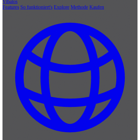
Vibalos
Features
So funktioniert's
Explore
Methode
Kaufen